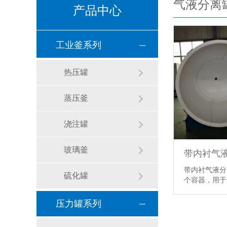
气液分离
产品中心
工业釜系列
热压罐
蒸压釜
浇注罐
玻璃釜
带内衬气
带内衬气液分
硫化罐
个容器，用于
【详情】
压力罐系列