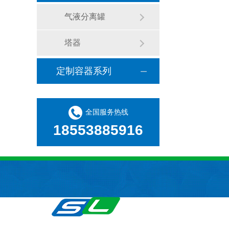
气液分离罐
塔器
定制容器系列
全国服务热线
18553885916
纪经理18553885
武经理 1766258